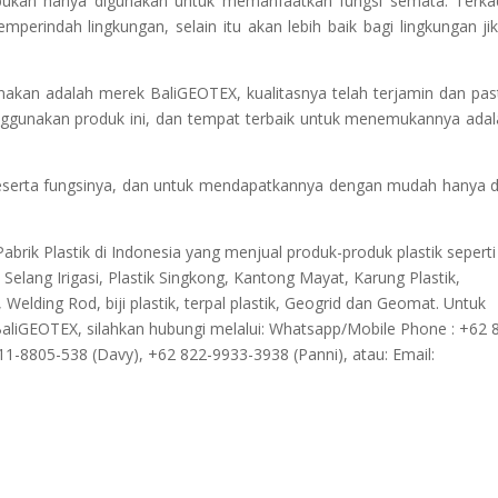
, bukan hanya digunakan untuk memanfaatkan fungsi semata. Terk
erindah lingkungan, selain itu akan lebih baik bagi lingkungan jik
kan adalah merek BaliGEOTEX, kualitasnya telah terjamin dan pas
gunakan produk ini, dan tempat terbaik untuk menemukannya adal
serta fungsinya, dan untuk mendapatkannya dengan mudah hanya d
brik Plastik di Indonesia yang menjual produk-produk plastik seperti 
, Selang Irigasi, Plastik Singkong, Kantong Mayat, Karung Plastik,
ding Rod, biji plastik, terpal plastik, Geogrid dan Geomat. Untuk
liGEOTEX, silahkan hubungi melalui: Whatsapp/Mobile Phone : +62 
11-8805-538 (Davy), +62 822-9933-3938 (Panni), atau: Email: