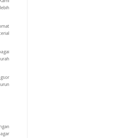
 Kami
lebih
eomat
erial
bagai
murah
ngsor
turun
engan
 agar