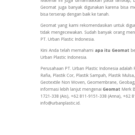
Material ini juga dimanfaatkan pada lanskap
Geomat juga banyak digunakan karena bisa memp
bisa terserap dengan baik ke tanah.
Geomat yang kami rekomendasikan untuk diguna
tidak mengecewakan. Sudah banyak orang meng
PT. Urban Plastic Indonesia.
Kini Anda telah memahami
apa itu Geomat
be
Urban Plastic Indonesia.
Perusahaan PT. Urban Plastic Indonesia adalah Pa
Rafia, Plastik Cor, Plastik Sampah, Plastik Mulsa
Geotextile Non Woven, Geomembrane, Geobag, Wel
informasi lebih lanjut mengenai
Geomat
Merk Ba
1721-338 (Ais), +62 811-9151-338 (Anna), +62 8
info@urbanplastic.id.