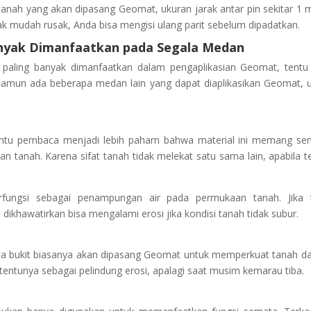
 tanah yang akan dipasang Geomat, ukuran jarak antar pin sekitar 1 
ak mudah rusak, Anda bisa mengisi ulang parit sebelum dipadatkan.
nyak Dimanfaatkan pada Segala Medan
paling banyak dimanfaatkan dalam pengaplikasian Geomat, tentu
Namun ada beberapa medan lain yang dapat diaplikasikan Geomat, 
ntu pembaca menjadi lebih paham bahwa material ini memang se
n tanah. Karena sifat tanah tidak melekat satu sama lain, apabila te
ungsi sebagai penampungan air pada permukaan tanah. Jika t
khawatirkan bisa mengalami erosi jika kondisi tanah tidak subur.
serta bukit biasanya akan dipasang Geomat untuk memperkuat tanah da
 tentunya sebagai pelindung erosi, apalagi saat musim kemarau tiba.