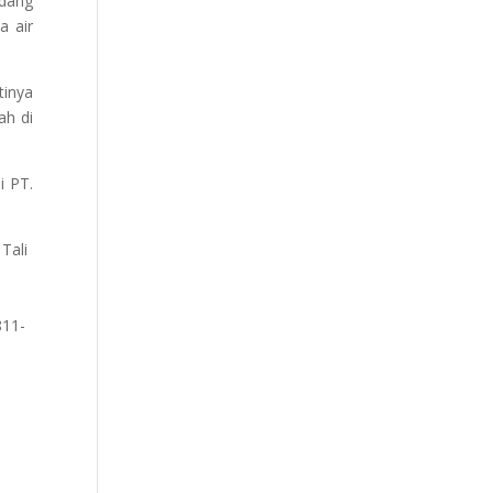
adang
a air
tinya
ah di
i PT.
Tali
811-