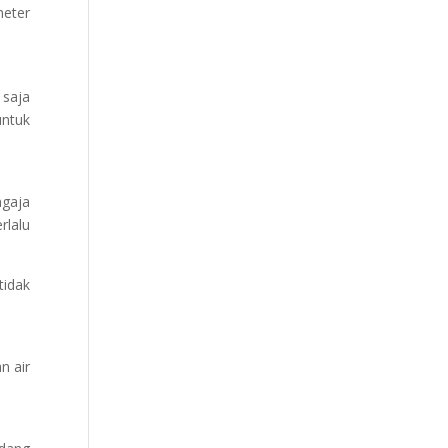
meter
 saja
untuk
ngaja
rlalu
idak
n air