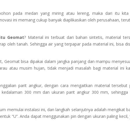
ohon pada medan yang miring atau lereng, maka dari itu kita 
vasi ini memang cukup banyak diaplikasikan oleh perusahaan, ter
itu Geomat
? Material ini terbuat dari bahan sintetis, material ter
p oleh tanah. Sehingga air yang terpapar pada material ini, bisa di
ebut, Geomat bisa dipakai dalam jangka panjang dan mampu menyesu
rau atau musim hujan, tidak menjadi masalah bagi material ini k
ggalian parit angkur, dengan cara mengaitkan material tersebut
n kedalaman 300 mm dan ukuran parit angkur 300 mm, sehingga 
um memulai instalasi ini, dan langkah selanjutnya adalah mengikat b
entuk “U”. Anda dapat menggunakan pin dengan ukuran paling kecil, 