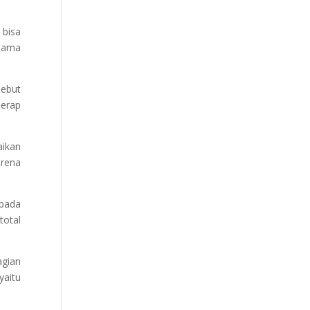
bisa
utama
sebut
serap
aikan
arena
 pada
total
agian
yaitu