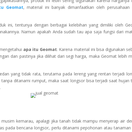
gaplikasiannya, produk ini lebih sering digunakan karena harganya
itu Geomat
, material ini banyak dimanfaatkan oleh perusahaan 
uk ini, tentunya dengan berbagai kelebihan yang dimiliki oleh G
akannya. Namun apakah Anda sudah tau apa saja fungsi dari mat
k mengetahui
apa itu Geomat
. Karena material ini bisa digunakan se
ungan dan pastinya jika dilihat dari segi harga, maka Geomat lebih 
an yang tidak rata, terutama pada lereng yang rentan terjadi lo
ja tanpa ditanami rumput, maka saat longsor bisa terjadi saat hujan 
.
da musim kemarau, apalagi jika tanah tidak mampu menyerap air d
mbas pada bencana longsor, perlu ditanami pepohonan atau tanaman