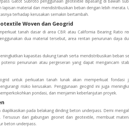
erpass Gatot Subroto penggunaan geotextile dipasang di bawah su
n lapisan material dan mendistribusikan beban dengan lebih merata.
alitasnya terhadap kerusakan semakin bertambah.
otextile Woven dan Geogrid
mperkuat tanah dasar di area CBR atau California Bearing Ratio r
menggunakan dua material tersebut, area rentan penurunan daya d
eningkatkan kapasitas dukung tanah serta mendistribusikan beban s
 potensi penurunan atau pergeseran yang dapat mengancam stabi
grid untuk perkuatan tanah lunak akan memperkuat fondasi ja
engurangi risiko kerusakan. Penggunaan geogrid ini juga meningk
 memperkokohkan pondasi, dan menjamin keberlanjutan proyek.
en
diaplikasikan pada belakang dinding beton underpass. Demi mengal
n. Tersusun dari gabungan geonet dan geotextile, membuat materia
ur beton underpass.