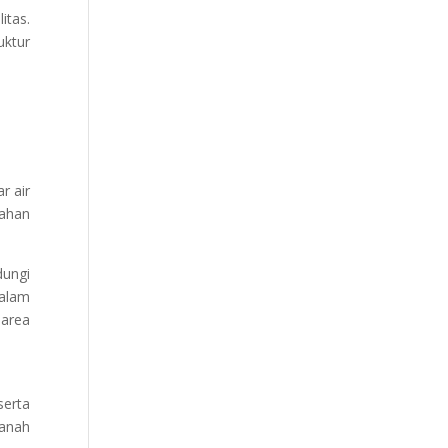
itas.
uktur
r air
bahan
dungi
dalam
 area
serta
tanah