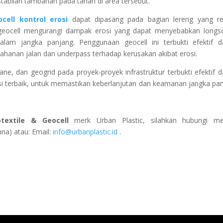
tabilan tambahan pada tanah di area tersebut.
ocell kontrol erosi
dapat dipasang pada bagian lereng yang re
geocell mengurangi dampak erosi yang dapat menyebabkan longs
lam jangka panjang. Penggunaan geocell ini terbukti efektif 
ahanan jalan dan underpass terhadap kerusakan akibat erosi.
ane, dan geogrid pada proyek-proyek infrastruktur terbukti efektif 
asi terbaik, untuk memastikan keberlanjutan dan keamanan jangka pa
otextile & Geocell
merk Urban Plastic, silahkan hubungi mel
na) atau: Email:
info@urbanplastic.id
.