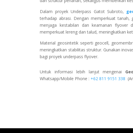
dan struktur penahan, sekaligus memberikan kes
Dalam proyek Underpass Gatot Subroto,
ge
terhadap abrasi. Dengan memperkuat tanah, 
menjaga kestabilan dan keamanan flyover da
memperkuat lereng dan talud, meningkatkan ket
Material geosintetik seperti geocell, geomembr
meningkatkan stabilitas struktur. Gunakan inov
bagi proyek underpass flyover.
Untuk informasi lebih lanjut mengenai
Ge
Whatsapp/Mobile Phone :
+62 811 9151 338
(An