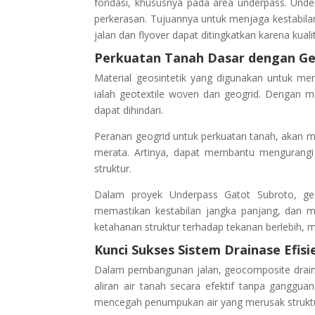
fondasi, khususnya pada area underpass. Und
perkerasan. Tujuannya untuk menjaga kestabila
jalan dan flyover dapat ditingkatkan karena ku
Perkuatan Tanah Dasar dengan Ge
Material geosintetik yang digunakan untuk me
ialah geotextile woven dan geogrid. Dengan 
dapat dihindari.
Peranan geogrid untuk perkuatan tanah, akan m
merata. Artinya, dapat membantu mengurangi
struktur.
Dalam proyek Underpass Gatot Subroto, geo
memastikan kestabilan jangka panjang, dan m
ketahanan struktur terhadap tekanan berlebih,
Kunci Sukses Sistem Drainase Efisi
Dalam pembangunan jalan, geocomposite drain 
aliran air tanah secara efektif tanpa ganggua
mencegah penumpukan air yang merusak strukt