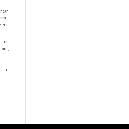
ntan
oran,
dalam
dalam
njang
alui: