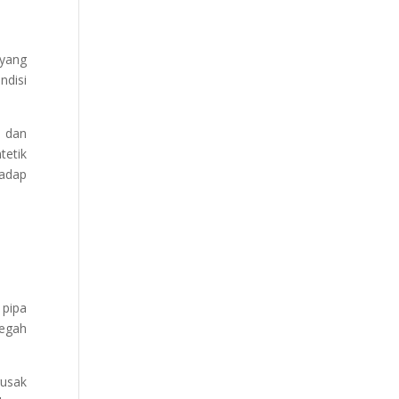
 yang
ndisi
, dan
tetik
hadap
 pipa
egah
rusak