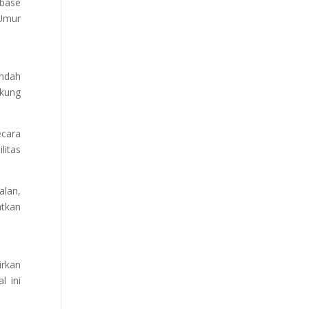
bbase
 Umur
endah
ukung
ecara
litas
lan,
atkan
irkan
l ini