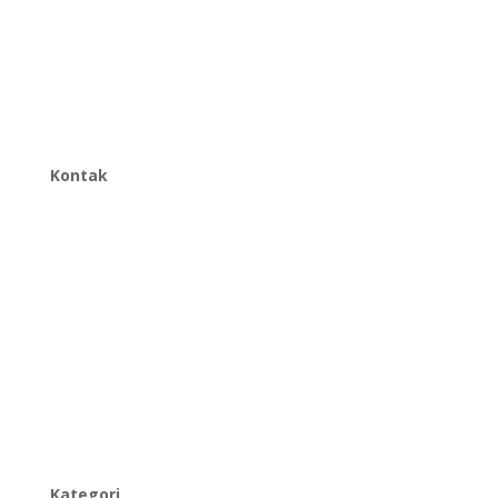
Kontak
Anna : +62 811-9151-338
Ais : +62 811-8805-538
Panni : +62 822-9933-3938
info@urbanplastic.id
Kategori